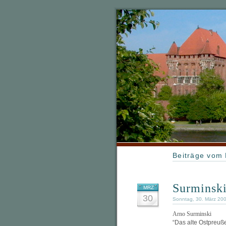
Beiträge vom
Surminski
MRZ
30
Sonntag, 30. März 20
Arno Surminski
“Das alte Ostpreuß