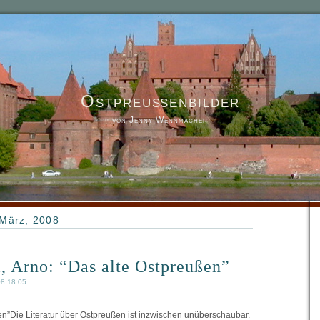
Ostpreußenbilder
von Jenny Wennmacher
 März, 2008
, Arno: “Das alte Ostpreußen”
08 18:05
en”Die Literatur über Ostpreußen ist inzwischen unüberschaubar.