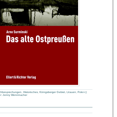
chbesprechungen
,
Historisches
,
Königsberger Gebiet
,
Litauen
,
Polen
|
r:
Jenny Wennmacher