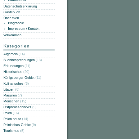
Datenschutzerklärung
Gästebuch
Über mich
Biographie
Impressum / Kontakt
Willkommen!
Kategorien
Allgemein
(14)
Buchbesprechungen
(13)
Erkundungen
(11)
Historisches
(20)
Königsberger Gebiet
(11)
Kulinarisches
(3)
Litauen
(8)
Masuren
(7)
Menschen
(15)
Ostpreussennews
(9)
Polen
(16)
Polen heute
(14)
Polnisches Gebiet
(9)
Tourismus
(5)