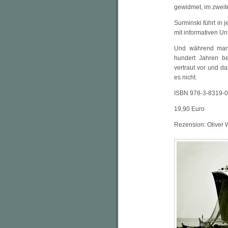
gewidmet, im zweit
Surminski führt in 
mit informativen Unt
Und während man v
hundert Jahren b
vertraut vor und da
es nicht.
ISBN 978-3-8319-
19,90 Euro
Rezension: Oliver