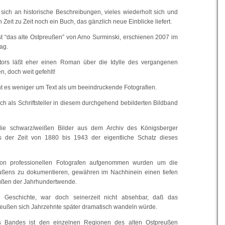
 sich an historische Beschreibungen, vieles wiederholt sich und
 Zeit zu Zeit noch ein Buch, das gänzlich neue Einblicke liefert.
st “das alte Ostpreußen” von Arno Surminski, erschienen 2007 im
lag.
ors läßt eher einen Roman über die Idylle des vergangenen
, doch weit gefehlt!
t es weniger um Text als um beeindruckende Fotografien.
ch als Schriftsteller in diesem durchgehend bebilderten Bildband
die schwarz/weißen Bilder aus dem Archiv des Königsberger
 der Zeit von 1880 bis 1943 der eigentliche Schatz dieses
 von professionellen Fotografen aufgenommen wurden um die
ußens zu dokumentieren, gewähren im Nachhinein einen tiefen
eußen der Jahrhundertwende.
r Geschichte, war doch seinerzeit nicht absehbar, daß das
eußen sich Jahrzehnte später dramatisch wandeln würde.
es Bandes ist den einzelnen Regionen des alten Ostpreußen