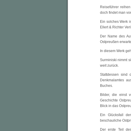
Reiseführer reihen
doch findet man von
Ein solches Werk i
Ellert & Richter Ver
Der Name des Aut
Ostpreußen erwarten
In diesem Werk geh
Surminiski nimmt si
weit zurück.
Stattdessen sind 
Denkmalamtes aus
Buches.
Bilder, die einst
Geschichte Ostpre
Blick in das Ostpr
Ein Glücksfall de
beschauliche Ostpr
Der erste Teil d