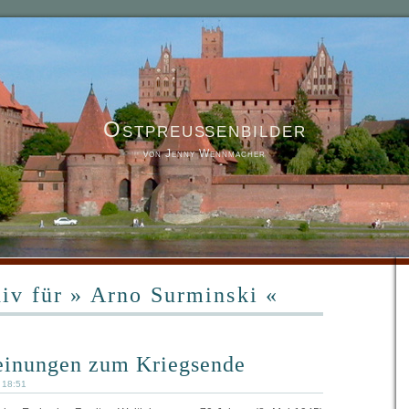
Ostpreußenbilder
von Jenny Wennmacher
iv für » Arno Surminski «
einungen zum Kriegsende
5 18:51