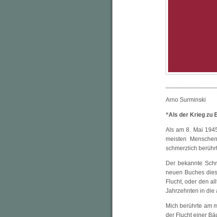
_______________
Arno Surminski
“Als der Krieg zu 
Als am 8. Mai 1945
meisten Menschen 
schmerzlich berührt
Der bekannte Schri
neuen Buches dies
Flucht, oder den a
Jahrzehnten in die 
Mich berührte am m
der Flucht einer Bä