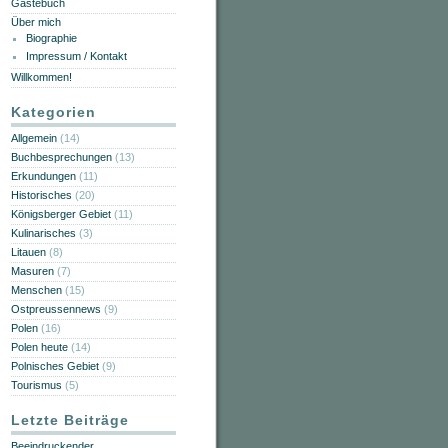
Gästebuch
Über mich
Biographie
Impressum / Kontakt
Willkommen!
Kategorien
Allgemein
(14)
Buchbesprechungen
(13)
Erkundungen
(11)
Historisches
(20)
Königsberger Gebiet
(11)
Kulinarisches
(3)
Litauen
(8)
Masuren
(7)
Menschen
(15)
Ostpreussennews
(9)
Polen
(16)
Polen heute
(14)
Polnisches Gebiet
(9)
Tourismus
(5)
Letzte Beiträge
Beeindruckender