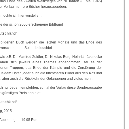
 das Ende des Zweiten Weltkrieges vor 70 Jahren (8. Mai 1945)
hter Verlag mehrere Bücher herausgegeben.
möchte ich hier vorstellen:
de der schon 2005 erschienene Bildband
utschland”
ebilderten Buch werden die letzten Monate und das Ende des
 verschiedenen Seiten beleuchtet.
ie z.B. Dr. Manfred Zeidler, Dr. Nikolas Berg, Heinrich Jaenecke
haben sich jeweils eines Themas angenommen, sei es der
iierten Truppen, das Ende der Kämpfe und die Zerstörung der
 aus dem Osten, oder auch die furchtbaren Bilder aus den KZs und
n, aber auch die Rückkehr der Gefangenen und vieles mehr.
uch nur Jedem empfehlen, zumal der Verlag diese Sonderausgabe
 günstigen Preis anbietet.
utschland”
ag, 2015
 Abbildungen, 19,95 Euro