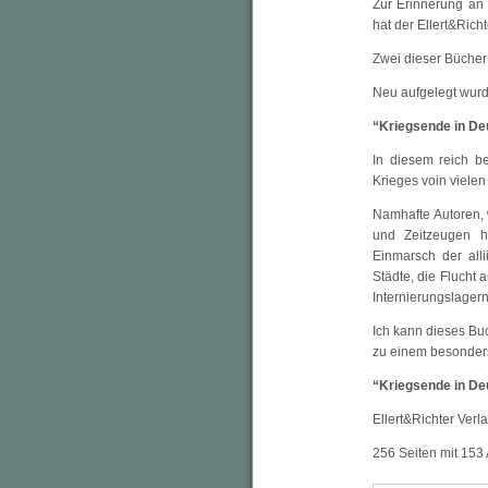
Zur Erinnerung an
hat der Ellert&Ric
Zwei dieser Bücher 
Neu aufgelegt wur
“Kriegsende in De
In diesem reich b
Krieges voin vielen
Namhafte Autoren, w
und Zeitzeugen 
Einmarsch der all
Städte, die Flucht
Internierungslager
Ich kann dieses B
zu einem besonders
“Kriegsende in De
Ellert&Richter Verl
256 Seiten mit 153