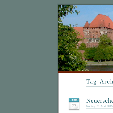
Tag-Arch
Neuersch
APR
27
Montag, 27. April 201