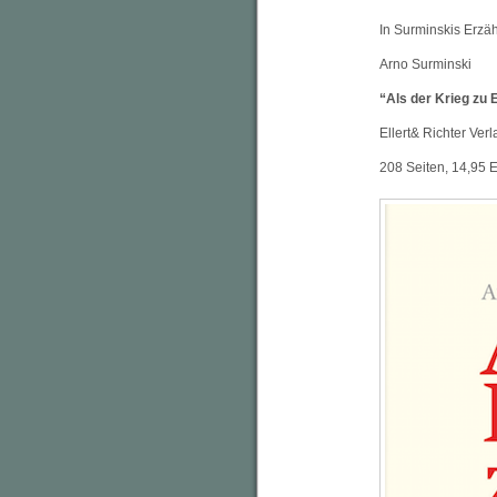
In Surminskis Erzä
Arno Surminski
“Als der Krieg zu 
Ellert& Richter Ver
208 Seiten, 14,95 