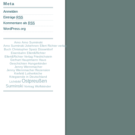
Meta
Anmelden
Einträge
RSS
Kommentare als
RSS
WordPress.org
Arno
Arno Surminski
Arno Surminski Jokehnen Ellert Richter verlag
Buch
Christopher Spatz
Düsseldorf
Eisenbahn
Ellert&Richter
Ellert&Richter Verlag
Friedrichstein
Gerhart Hauptmann Haus
Geschichten
Hungerkinder
Jenny Wennmacher
Jenny Wennmacher Rezension
Krefeld Lutherkirche
Kriegsende in Deutschland
Ostpreußen
Lichtbild
Surminski
Vortrag
Wolfskinder