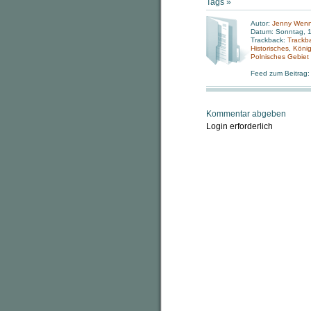
Tags »
Autor:
Jenny Wen
Datum: Sonntag, 1
Trackback:
Trackb
Historisches
,
König
Polnisches Gebiet
Feed zum Beitrag
Kommentar abgeben
Login erforderlich