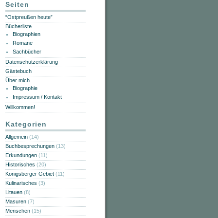
Seiten
“Ostpreußen heute”
Bücherliste
Biographien
Romane
Sachbücher
Datenschutzerklärung
Gästebuch
Über mich
Biographie
Impressum / Kontakt
Willkommen!
Kategorien
Allgemein
(14)
Buchbesprechungen
(13)
Erkundungen
(11)
Historisches
(20)
Königsberger Gebiet
(11)
Kulinarisches
(3)
Litauen
(8)
Masuren
(7)
Menschen
(15)