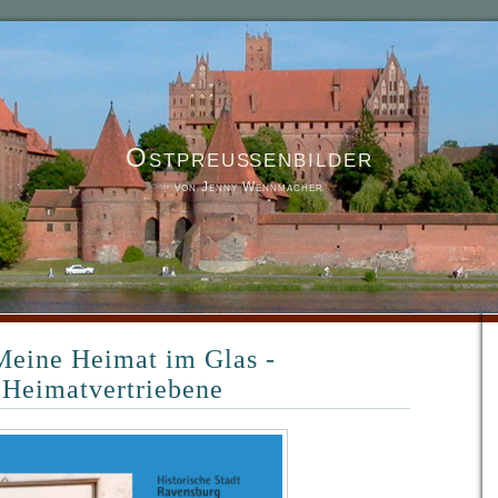
Ostpreußenbilder
von Jenny Wennmacher
Meine Heimat im Glas -
 Heimatvertriebene