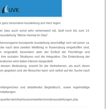
e ganz besondere Ausstellung ans Herz legen.
r (das auch sonst sehr sehenswert ist), läuft noch bis zum 14.
ausstellung “Meine Heimat im Glas”.
hervorragend konzipierte Ausstellung beschäftigt sich mit jenen ca.
 die nach dem zweiten Weltkrieg in Ravensburg eingetroffen sind.
 vorgestellt, besonders aber der Einfluß der Flüchtlinge und
 ihre sozialen Strukturen und die Integration. Die Entwicklung der
ationen wird dabei intensiv dargestellt.
 dessen Bedeutung, sowohl für die Vertriebenen, als auch deren
aum gegeben und der Besucher kann sich selbst auf die Suche nach
fangreiches und detailliertes Begleitbuch, sowie regelmäßige
nstaltungen.
-quartier.de/mhq/museumswelten/sonderausstellungen.php