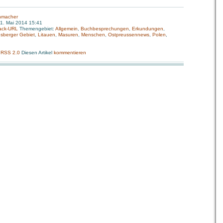
nmacher
1. Mai 2014 15:41
ack-URL
Themengebiet:
Allgemein
,
Buchbesprechungen
,
Erkundungen
,
sberger Gebiet
,
Litauen
,
Masuren
,
Menschen
,
Ostpreussennews
,
Polen
,
:
RSS 2.0
Diesen Artikel
kommentieren