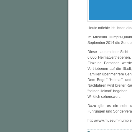
Heute möchte ich Ihnen ein
Im Museum Humpis-Quartie
September 2014 die Sonder
Diese - aus meiner Sicht - 
6.000 Heimatvertriebenen,
Einzelne Personen werden
Vertriebenen auf die Stadt,
Familien über mehrere Gener
Dem Begriff “Heimat”, und
Nachfahren wird breiter R
“seiner Heimat” begeben.
Wirklich sehenswert.
Dazu gibt es ein sehr um
Führungen und Sondervera
http://www.museum-humpis