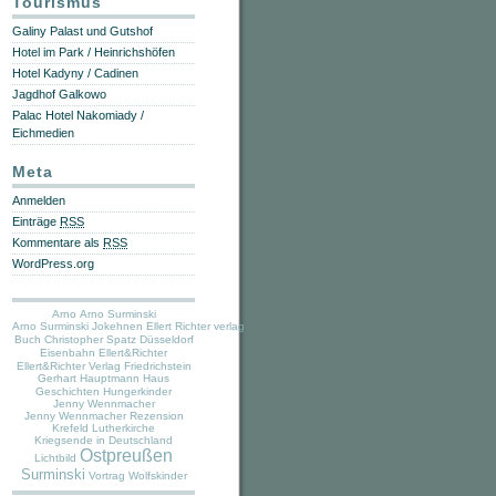
Tourismus
Galiny Palast und Gutshof
Hotel im Park / Heinrichshöfen
Hotel Kadyny / Cadinen
Jagdhof Galkowo
Palac Hotel Nakomiady /
Eichmedien
Meta
Anmelden
Einträge
RSS
Kommentare als
RSS
WordPress.org
Arno
Arno Surminski
Arno Surminski Jokehnen Ellert Richter verlag
Buch
Christopher Spatz
Düsseldorf
Eisenbahn
Ellert&Richter
Ellert&Richter Verlag
Friedrichstein
Gerhart Hauptmann Haus
Geschichten
Hungerkinder
Jenny Wennmacher
Jenny Wennmacher Rezension
Krefeld Lutherkirche
Kriegsende in Deutschland
Ostpreußen
Lichtbild
Surminski
Vortrag
Wolfskinder