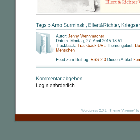
Tags »
Arno Surminski
,
Ellert&Richter
,
Kriegse
Autor:
Jenny Wennmacher
Datum: Montag, 27. April 2015 18:51
Trackback:
Trackback-URL
Themengebiet:
Bu
Menschen
Feed zum Beitrag:
RSS 2.0
Diesen Artikel
kom
Kommentar abgeben
Login erforderlich
Wordpress 2.3.1
|
Theme "Avenue"
by